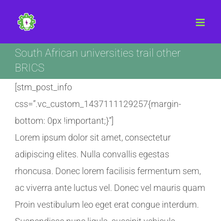
Skip
to
content
South African universities trail other
BRICS
[stm_post_info
css=”.vc_custom_1437111129257{margin-
bottom: 0px !important;}”]
Lorem ipsum dolor sit amet, consectetur
adipiscing elites. Nulla convallis egestas
rhoncusa. Donec lorem facilisis fermentum sem,
ac viverra ante luctus vel. Donec vel mauris quam
Proin vestibulum leo eget erat congue interdum.