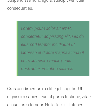
Suspendisse nunc ligula, suscipit vehicula
consequat eu.
Lorem ipsum dolor sit amet,
consectetur adipisicing elit, sed do
eiusmod tempor incididunt ut
laboreso et dolore magna aliqua Ut
enim ad minim veniam, quis
nostrud exercitation ullamco
Cras condimentum a elit eget sagittis. Ut
dignissim sapien feugiat purus tristique, vitae
aliquet arcu tempor. Nulla facilisi. Integer