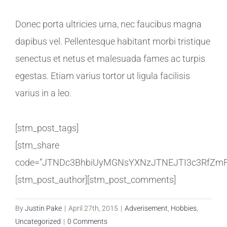
Donec porta ultricies urna, nec faucibus magna
dapibus vel. Pellentesque habitant morbi tristique
senectus et netus et malesuada fames ac turpis
egestas. Etiam varius tortor ut ligula facilisis
varius in a leo.
[stm_post_tags]
[stm_share
code=”JTNDc3BhbiUyMGNsYXNzJTNEJTI3c3RfZmF
[stm_post_author][stm_post_comments]
By
Justin Pake
|
April 27th, 2015
|
Adverisement
,
Hobbies
,
Uncategorized
|
0 Comments